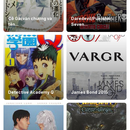
Cô Gái văn chương và
Daredevil/Punisher:
tên...
Seven...
Detective Academy Q
James Bond 2015