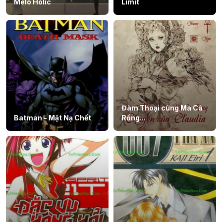
Melo Holic
Limit
Đàm Thoại cùng Ma Cà
Batman - Mặt Nạ Chết
Rồng...