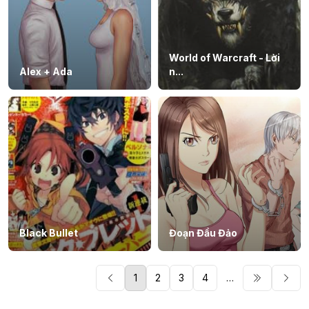
World of Warcraft - Lời
Alex + Ada
n...
Black Bullet
Đoạn Đầu Đảo
1
2
3
4
…