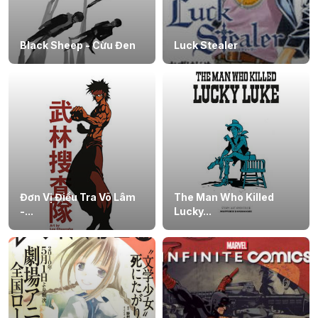
Black Sheep - Cừu Đen
Luck Stealer
Đơn Vị Điều Tra Võ Lâm
The Man Who Killed
-...
Lucky...