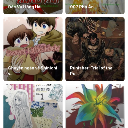
Đặc Vụ Hàng Hải
007 Phá Án
Chuyện ngắn về Shinichi
Punisher: Trial of the
v...
Pu...