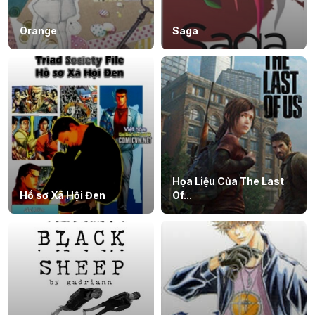
Orange
Saga
Họa Liệu Của The Last
Hồ sơ Xã Hội Đen
Of...