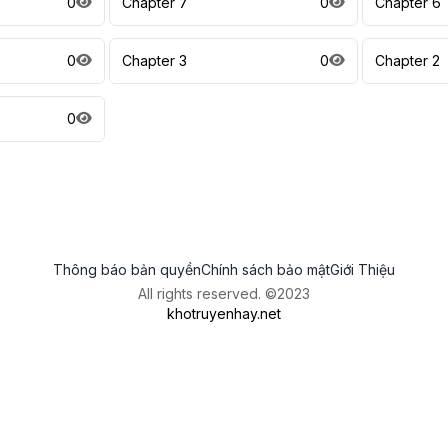
0
Chapter 7
0
Chapter 6
0
Chapter 3
0
Chapter 2
0
Thông báo bản quyền
Chính sách bảo mật
Giới Thiệu
All rights reserved. ©2023
khotruyenhay.net