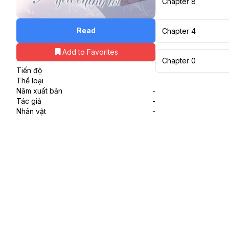
Chapter 8
Read
Chapter 4
Add to Favorites
Chapter 0
Tiến độ
Thể loại
Năm xuất bản
-
Tác giả
-
Nhân vật
-