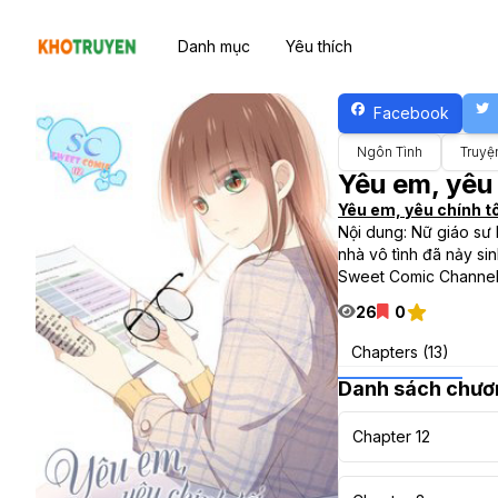
Danh mục
Yêu thích
Facebook
Ngôn Tình
Truyệ
Yêu em, yêu 
Yêu em, yêu chính tô
Nội dung: Nữ giáo sư 
nhà vô tình đã nảy s
Sweet Comic Channe
26
0
Chapters (13)
Danh sách chươ
Chapter 12