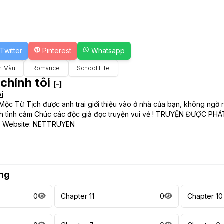
Twitter
Pinterest
Whatsapp
n Màu
Romance
School Life
chính tôi
[-]
i
Mộc Tử Tịch được anh trai giới thiệu vào ở nhà của bạn, không ngờ
inh tình cảm Chúc các độc giả đọc truyện vui vẻ ! TRUYỆN ĐƯỢC P
l Website: NETTRUYEN
ng
0
Chapter 11
0
Chapter 10