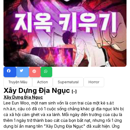
Truyện Màu
Action
Supernatural
Horror
Xây Dựng Địa Ngục
[-]
Xây Dựng Địa Ngục
Lee Eun Woo, một nam sinh vốn là con trai của một kẻ s.á.t
n.h.â.n, cậu có đã có 1 cuộc sống chẳng khác gì địa ngục khi bị
cả xã hội căm ghét và xa lánh. Mỗi ngày đến trường của cậu là
thêm 1 ngày trở thành bao cát của bọn bắt nạt, nhưng rồi 1 ứng
dụng bí ẩn mang tên "Xây Dựng Địa Ngục" đã xuất hiện. Ứng