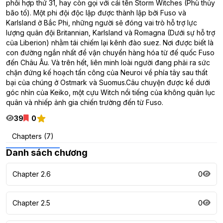
phối hợp thứ 31, hay còn gọi với cái tên Storm Witches (Phù thủy
bão tố). Một phi đội độc lập được thành lập bởi Fuso và
Karlsland ở Bắc Phi, những người sẽ đóng vai trò hỗ trợ lực
lượng quân đội Britannian, Karlsland và Romagna (Dưới sự hỗ trợ
của Liberion) nhằm tái chiếm lại kênh đào suez. Nơi được biết là
con đường ngắn nhất để vận chuyển hàng hóa từ đế quốc Fuso
đến Châu Âu. Và trên hết, liên minh loài người đang phải ra sức
chặn đứng kế hoạch tấn công của Neuroi về phía tây sau thất
bại của chúng ở Ostmark và Suomus.Câu chuyện được kể dưới
góc nhìn của Keiko, một cựu Witch nổi tiếng của không quân lục
quân và nhiếp ảnh gia chiến trường đến từ Fuso.
39
0
Chapters (7)
Danh sách chương
Chapter 2.6
0
Chapter 2.5
0