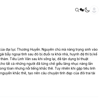
ật của đại lục Thương Huyền. Nguyên chủ mà nàng trọng sinh vào
gài bẫy ngoại tình sau đó bị đuổi ra khỏi nhà, huynh đệ thì bị kế
hảm. Tiêu Linh Vân sau khi sống lại, đã tận dụng bí thuật
n cho tất cả những người đã từng chế giễu lăng nhục nàng lần
ng tòan nhưng nỗi tiếng khắc thê. Tuy nhiên khi gặp tiêu linh
 nguyền khắc thê, tạo nên câu chuyện tình đẹp của đôi trai tài