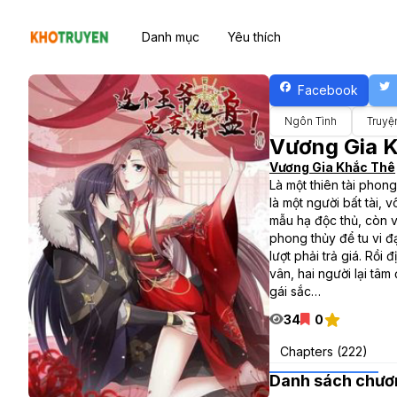
Danh mục
Yêu thích
Facebook
Ngôn Tình
Truyệ
Vương Gia 
Vương Gia Khắc Thê
Là một thiên tài phon
là một người bất tài, 
mẫu hạ độc thủ, còn v
phong thủy để tu vi đ
lượt phải trả giá. Rồ
vân, hai người lại tâm
gái sắc…
34
0
Chapters (222)
Danh sách chươ