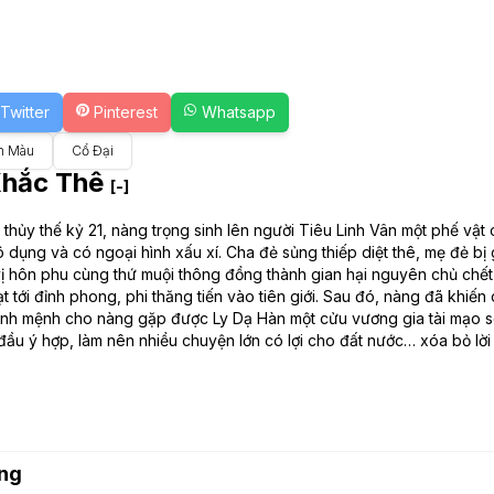
Twitter
Pinterest
Whatsapp
n Màu
Cổ Đại
Khắc Thê
[-]
g thủy thế kỷ 21, nàng trọng sinh lên người Tiêu Linh Vân một phế v
vô dụng và có ngoại hình xấu xí. Cha đẻ sủng thiếp diệt thê, mẹ đẻ bị 
ị hôn phu cùng thứ muội thông đồng thành gian hại nguyên chủ chết t
ạt tới đỉnh phong, phi thăng tiến vào tiên giới. Sau đó, nàng đã khiế
i định mệnh cho nàng gặp được Ly Dạ Hàn một cửu vương gia tài mạo so
 đầu ý hợp, làm nên nhiều chuyện lớn có lợi cho đất nước… xóa bỏ lời
ng