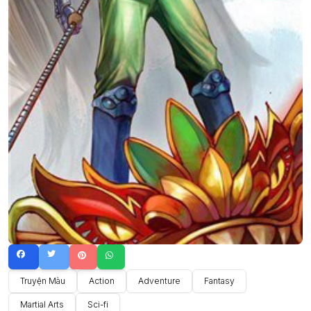
Truyện Màu
Action
Adventure
Fantasy
Martial Arts
Sci-fi