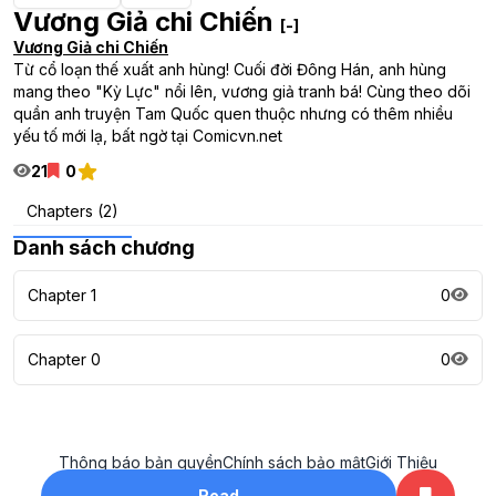
Vương Giả chi Chiến
[-]
Vương Giả chi Chiến
Từ cổ loạn thế xuất anh hùng! Cuối đời Đông Hán, anh hùng
mang theo "Kỳ Lực" nổi lên, vương giả tranh bá! Cùng theo dõi
quần anh truyện Tam Quốc quen thuộc nhưng có thêm nhiều
yếu tố mới lạ, bất ngờ tại Comicvn.net
21
0
Chapters (2)
Danh sách chương
Chapter 1
0
Chapter 0
0
Thông báo bản quyền
Chính sách bảo mật
Giới Thiệu
All rights reserved. ©2023
Read