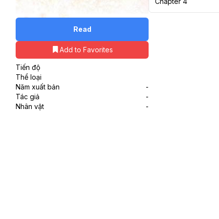
Chapter 4
Read
Add to Favorites
Tiến độ
Thể loại
Năm xuất bản
-
Tác giả
-
Nhân vật
-