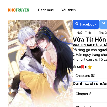
Danh mục
Yêu thích
Facebook
Ngôn Tình
Truyệ
Vừa Từ Hôn 
Vừa Từ Hôn Đã Bị Hồ
Rõ ràng gả cho người 
ý. Hắn ngụy trang ch
không ít cản trở. Tô 
40
0
Chapters (8)
Danh sách chươ
Chapter 8