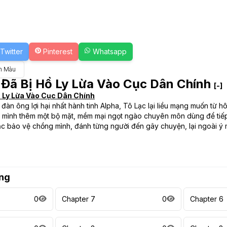
Twitter
Pinterest
Whatsapp
n Màu
Đã Bị Hồ Ly Lừa Vào Cục Dân Chính
[-]
 Ly Lừa Vào Cục Dân Chính
đàn ông lợi hại nhất hành tinh Alpha, Tô Lạc lại liều mạng muốn từ
o mình thêm một bộ mặt, mềm mại ngọt ngào chuyên môn dùng để tiế
Lạc bảo vệ chồng mình, đánh từng người đến gây chuyện, lại ngoài ý m
ng
0
Chapter 7
0
Chapter 6