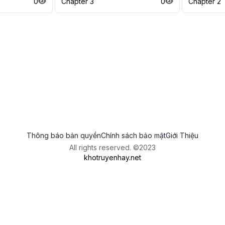
0
Chapter 3
0
Chapter 2
Thông báo bản quyền
Chính sách bảo mật
Giới Thiệu
All rights reserved. ©2023
khotruyenhay.net