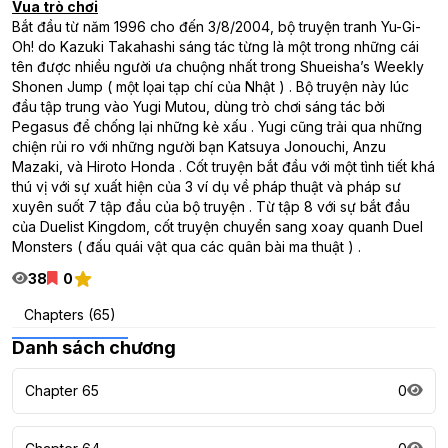
Vua trò chơi
Bắt đầu từ năm 1996 cho đến 3/8/2004, bộ truyện tranh Yu-Gi-
Oh! do Kazuki Takahashi sáng tác từng là một trong những cái
tên được nhiều người ưa chuộng nhất trong Shueisha’s Weekly
Shonen Jump ( một lọai tạp chí của Nhật ) . Bộ truyện này lúc
đầu tập trung vào Yugi Mutou, dùng trò chơi sáng tác bởi
Pegasus để chống lại những kẻ xấu . Yugi cũng trải qua những
chiện rủi ro với những người bạn Katsuya Jonouchi, Anzu
Mazaki, và Hiroto Honda . Cốt truyện bắt đầu với một tình tiết khá
thú vị với sự xuất hiện của 3 ví dụ về pháp thuật và pháp sư
xuyên suốt 7 tập đầu của bộ truyện . Từ tập 8 với sự bắt đầu
của Duelist Kingdom, cốt truyện chuyển sang xoay quanh Duel
Monsters ( đấu quái vật qua các quân bài ma thuật ) .
38
0
Chapters (65)
Danh sách chương
Chapter 65
0