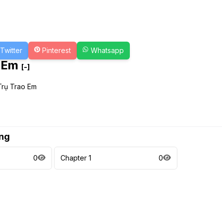
Twitter
Pinterest
Whatsapp
o Em
[-]
Trụ Trao Em
ng
0
Chapter 1
0