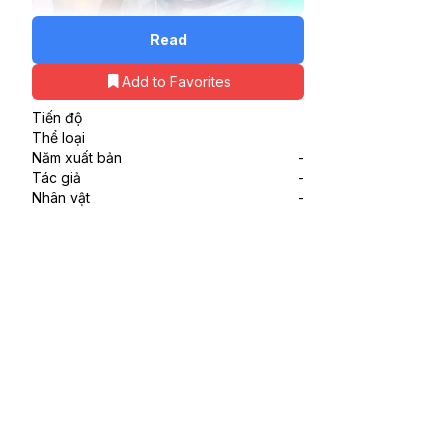
Read
Add to Favorites
Tiến độ
Thể loại
Năm xuất bản
-
Tác giả
-
Nhân vật
-