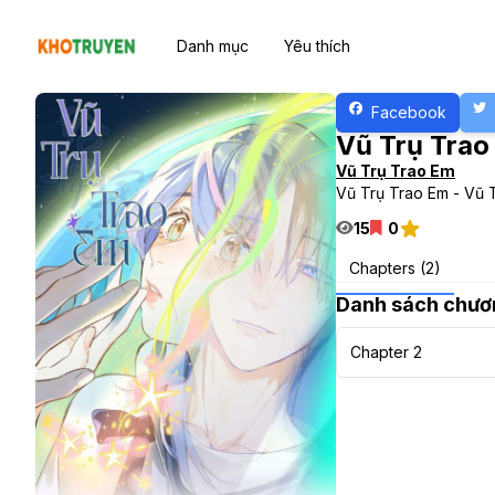
Danh mục
Yêu thích
Facebook
Vũ Trụ Tra
Vũ Trụ Trao Em
Vũ Trụ Trao Em - Vũ 
15
0
Chapters (2)
Danh sách chươ
Chapter 2