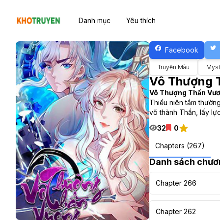
Danh mục
Yêu thích
Facebook
Truyện Màu
Myst
Vô Thượng 
Vô Thượng Thần Vư
Thiếu niên tầm thường 
võ thành Thần, lấy lự
32
0
Chapters (267)
Danh sách chươ
Chapter 266
Chapter 262