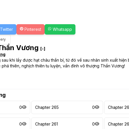
Twitter
Pinterest
Whatsapp
ery
Thần Vương
[-]
ơng
sau khi lấy được hạt châu thần bí, từ đó về sau nhân sinh xuất hiện 
c phá thiên, nghịch thiên tu luyện, vấn đỉnh vô thượng Thần Vương!
ng
0
Chapter 265
0
Chapter 2
0
Chapter 261
0
Chapter 2