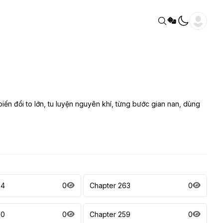
biến đổi to lớn, tu luyện nguyên khí, từng bước gian nan, dùng
64
0
Chapter 263
0
60
0
Chapter 259
0