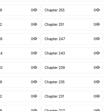
56
0
Chapter 255
0
52
0
Chapter 251
0
48
0
Chapter 247
0
44
0
Chapter 243
0
40
0
Chapter 239
0
36
0
Chapter 235
0
32
0
Chapter 231
0
28
0
Chapter 227
0