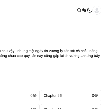
u như vậy , nhưng một ngày tín vương lại tàn sát cả nhà , nàng
a công chúa cao quý, lần này cũng gặp lại tín vương ...nhưng bây
7
0
Chapter 56
0