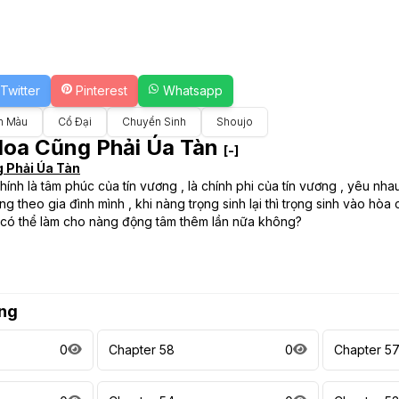
Twitter
Pinterest
Whatsapp
n Màu
Cổ Đại
Chuyển Sinh
Shoujo
Hoa Cũng Phải Úa Tàn
[-]
 Phải Úa Tàn
ính là tâm phúc của tín vương , là chính phi của tín vương , yêu nha
ng theo gia đình mình , khi nàng trọng sinh lại thì trọng sinh vào hò
n có thể làm cho nàng động tâm thêm lần nữa không?
ng
0
Chapter 58
0
Chapter 5