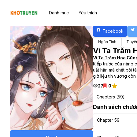
Danh mục
Yêu thích
Facebook
Ngôn Tình
Truyệ
Vì Ta Trăm 
Vì Ta Trăm Hoa Cũng
Kiếp trước của nàng ch
uất hận mà chết bồi tá
giờ liệu tín vương cò
27
0
Chapters (59)
Danh sách chươ
Chapter 59