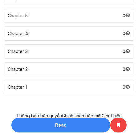
Chapter 5
0
Chapter 4
0
Chapter 3
0
Chapter 2
0
Chapter 1
0
Thông báo bản quyền
Chính sách bảo mật
Giới Thiệu
All rights reserved. ©2023
Read
khotruyenhay.net