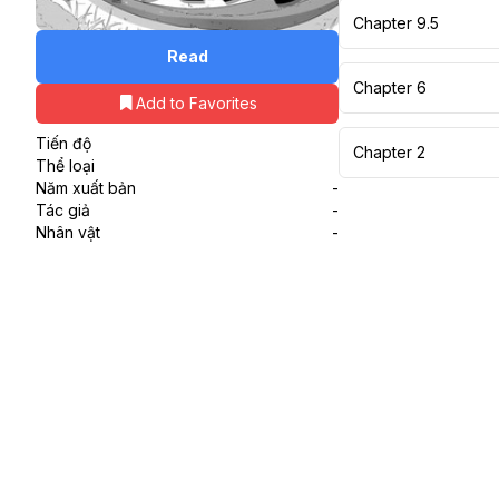
Chapter 9.5
Read
Chapter 6
Add to Favorites
Tiến độ
Chapter 2
Thể loại
Năm xuất bản
-
Tác giả
-
Nhân vật
-