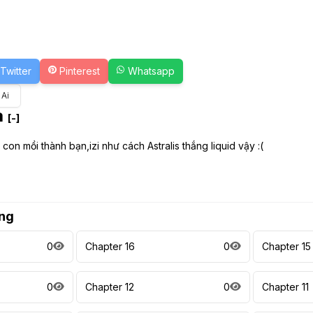
Twitter
Pinterest
Whatsapp
 Ai
a
[-]
con mồi thành bạn,izi như cách Astralis thắng liquid vậy :(
ng
0
Chapter 16
0
Chapter 15
0
Chapter 12
0
Chapter 11