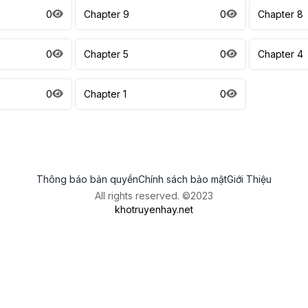
0
Chapter 9
0
Chapter 8
0
Chapter 5
0
Chapter 4
0
Chapter 1
0
Thông báo bản quyền
Chính sách bảo mật
Giới Thiệu
All rights reserved. ©2023
khotruyenhay.net