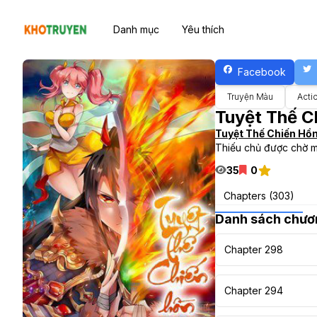
Danh mục
Yêu thích
Facebook
Truyện Màu
Acti
Tuyệt Thế 
Tuyệt Thế Chiến Hồ
Thiếu chủ được chờ mo
35
0
Chapters (303)
Danh sách chươ
Chapter 298
Chapter 294