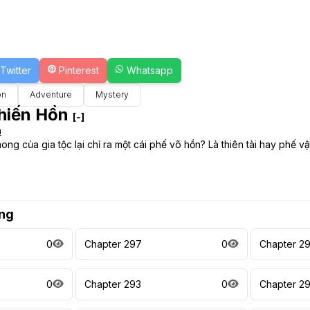
Twitter
Pinterest
Whatsapp
on
Adventure
Mystery
Chiến Hồn
[-]
n
ng của gia tộc lại chỉ ra một cái phế võ hồn? Là thiên tài hay phế 
ng
0
Chapter 297
0
Chapter 2
0
Chapter 293
0
Chapter 2