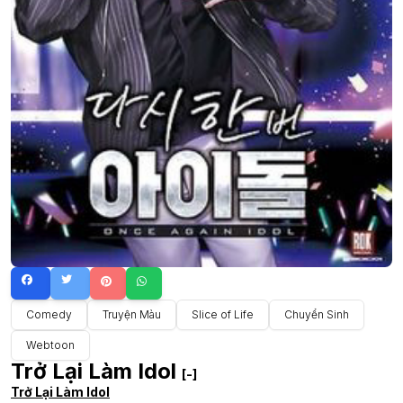
Comedy
Truyện Màu
Slice of Life
Chuyển Sinh
Webtoon
Trở Lại Làm Idol
[-]
Trở Lại Làm Idol