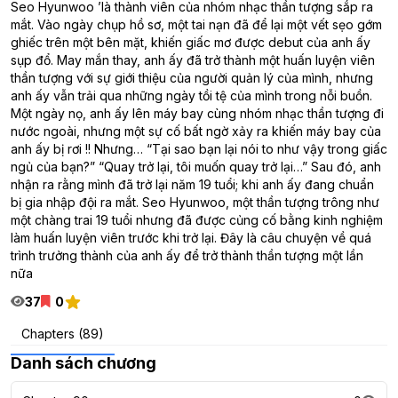
Seo Hyunwoo ’là thành viên của nhóm nhạc thần tượng sắp ra
mắt. Vào ngày chụp hồ sơ, một tai nạn đã để lại một vết sẹo gớm
ghiếc trên một bên mặt, khiến giấc mơ được debut của anh ấy
sụp đổ. May mắn thay, anh ấy đã trở thành một huấn luyện viên
thần tượng với sự giới thiệu của người quản lý của mình, nhưng
anh ấy vẫn trải qua những ngày tồi tệ của mình trong nỗi buồn.
Một ngày nọ, anh ấy lên máy bay cùng nhóm nhạc thần tượng đi
nước ngoài, nhưng một sự cố bất ngờ xảy ra khiến máy bay của
anh ấy bị rơi !! Nhưng… “Tại sao bạn lại nói to như vậy trong giấc
ngủ của bạn?” “Quay trở lại, tôi muốn quay trở lại…” Sau đó, anh
nhận ra rằng mình đã trở lại năm 19 tuổi; khi anh ấy đang chuẩn
bị gia nhập đội ra mắt. Seo Hyunwoo, một thần tượng trông như
một chàng trai 19 tuổi nhưng đã được củng cố bằng kinh nghiệm
làm huấn luyện viên trước khi trở lại. Đây là câu chuyện về quá
trình trưởng thành của anh ấy để trở thành thần tượng một lần
nữa
37
0
Chapters (89)
Danh sách chương