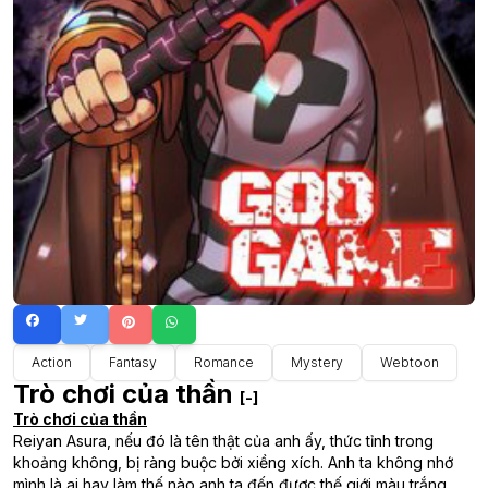
Action
Fantasy
Romance
Mystery
Webtoon
Trò chơi của thần
[-]
Trò chơi của thần
Reiyan Asura, nếu đó là tên thật của anh ấy, thức tỉnh trong
khoảng không, bị ràng buộc bởi xiềng xích. Anh ta không nhớ
mình là ai hay làm thế nào anh ta đến được thế giới màu trắng