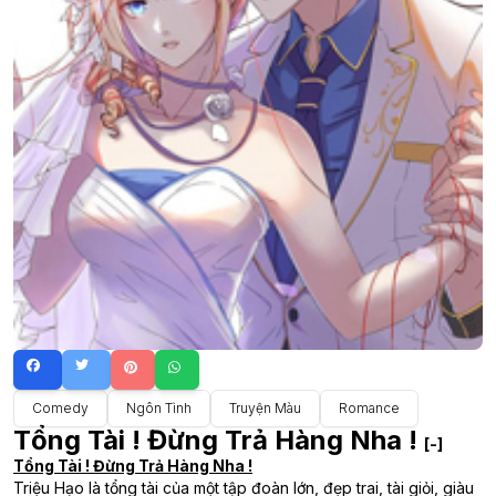
Comedy
Ngôn Tình
Truyện Màu
Romance
Tổng Tài ! Đừng Trả Hàng Nha !
[-]
Tổng Tài ! Đừng Trả Hàng Nha !
Triệu Hạo là tổng tài của một tập đoàn lớn, đẹp trai, tài giỏi, giàu