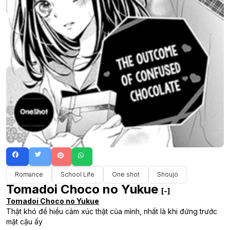
Romance
School Life
One shot
Shoujo
Tomadoi Choco no Yukue
[-]
Tomadoi Choco no Yukue
Thật khó để hiểu cảm xúc thật của mình, nhất là khi đứng trước
mặt cậu ấy