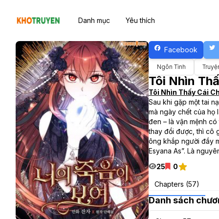
Danh mục
Yêu thích
Facebook
Ngôn Tình
Truyệ
Tôi Nhìn Th
Tôi Nhìn Thấy Cái C
Sau khi gặp một tai n
mà ngày chết của họ l
đen – là vận mệnh có 
thay đổi được, thì cô
ông khắp người đầy m
Esyana As”. Là nguyê
25
0
Chapters (57)
Danh sách chươ