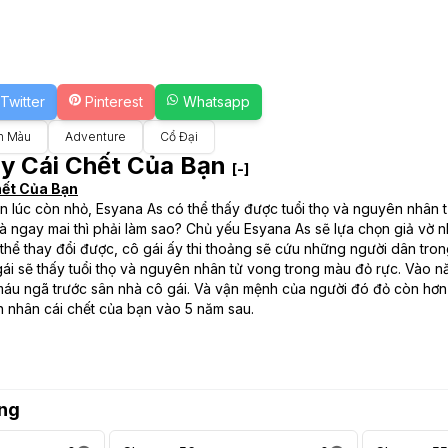
Twitter
Pinterest
Whatsapp
n Màu
Adventure
Cổ Đại
ấy Cái Chết Của Bạn
[-]
hết Của Bạn
ạn lúc còn nhỏ, Esyana As có thể thấy được tuổi thọ và nguyên nhân t
à ngay mai thì phải làm sao? Chủ yếu Esyana As sẽ lựa chọn giả vờ 
thể thay đổi được, cô gái ấy thi thoảng sẽ cứu những người dân tro
 gái sẽ thấy tuổi thọ và nguyên nhân tử vong trong màu đỏ rực. Vào 
áu ngã trước sân nhà cô gái. Và vận mệnh của người đó đỏ còn hơn 
n nhân cái chết của bạn vào 5 năm sau.
ng