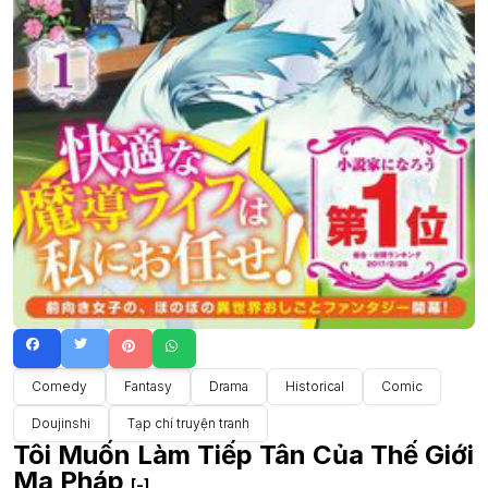
Comedy
Fantasy
Drama
Historical
Comic
Doujinshi
Tạp chí truyện tranh
Tôi Muốn Làm Tiếp Tân Của Thế Giới
Ma Pháp
[-]