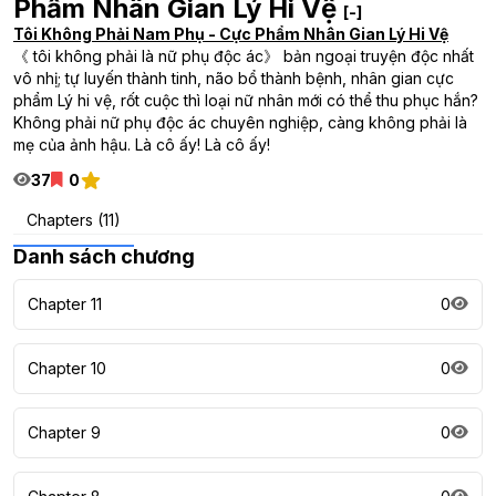
Phẩm Nhân Gian Lý Hi Vệ
[-]
Tôi Không Phải Nam Phụ - Cực Phẩm Nhân Gian Lý Hi Vệ
《 tôi không phải là nữ phụ độc ác》 bản ngoại truyện độc nhất
vô nhị; tự luyến thành tinh, não bổ thành bệnh, nhân gian cực
phẩm Lý hi vệ, rốt cuộc thì loại nữ nhân mới có thể thu phục hắn?
Không phải nữ phụ độc ác chuyên nghiệp, càng không phải là
mẹ của ảnh hậu. Là cô ấy! Là cô ấy!
37
0
Chapters (11)
Danh sách chương
Chapter 11
0
Chapter 10
0
Chapter 9
0