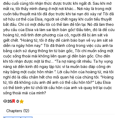
điều cuối cùng tôi nhận thức được trước khi ngất đi. Sau khi mở
mắt ra, tôi thấy mình đang ở một nơi khác… Nơi này là trong một
cuốn tiểu thuyết mà tôi đã đọc trước khi tai nạn đó xảy ra! Tôi đã
sở hữu cơ thể của Elsia, người sẽ chết ngay khi cuốn tiểu thuyết
bắt đầu. Chỉ có một điều tôi có thể làm để tồn tại. Nó đã làm theo
yêu cầu của Elsia và làm sai lệch bản gốc! Đầu tiên, đó là để cứu
hoàng tử, mối tình đơn phương của cô, người đã bị ám sát và
giết chết. “Hoàng tử, tôi ở đây để cảnh báo bạn về vụ ám sát sẽ
diễn ra ngày hôm nay.” Tôi đã thành công trong việc cứu anh ta
bằng cách sử dụng thông tin từ bản gốc, Tôi chỉ muốn sống một
cuộc sống thoải mái không liên quan gì đến bản gốc. Cho đến
khi tôi nhận được một lá thư… “Ta nợ nàng rất nhiều. Ta hy vọng
nàng sẽ đến kinh đô ngay lập tức vì ta muốn báo đáp công ơn
này bằng một cuộc hôn nhân ”. Lời cầu hôn của hoàng tử, mà tôi
nghĩ đó là dấu chấm hết cho mối quan hệ của chúng tôi. “Hoàng
tử, tôi đã không cứu anh để anh có thể cầu hôn tôi?” Liệu Elsia
có thể bình yên từ chối lời cầu hôn của anh và quay trở lại cuộc
sống thoải mái của mình?
35
0
Chapters (12)