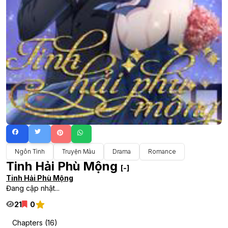
Ngôn Tình
Truyện Màu
Drama
Romance
Tinh Hải Phù Mộng
[-]
Tinh Hải Phù Mộng
Đang cập nhật...
21
0
Chapters (16)