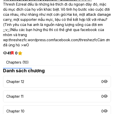
Thresh Ezreal đều là những kẻ thích đi du ngoạn đây đó, mặc
dù mục đích của họ vốn khác biệt. Vô tình họ bước vào cuộc đời
của nhau, như nhàng như một cơn gió.Hai kẻ, một attack damage
carry, một supporter mẫu mực, liệu có thể kết hợp tốt với nhau?
(Tình yêu của hai anh là nguồn năng lượng sống của đời em
;;;v;;;)Nếu các bạn hứng thú thì có thể ghé qua facebook của
nhóm và trang
wp:threshezfc.wordpress.comfacebook.com/threshezfcCảm ơn
đã ủng hộ >wO
41
0
Chapters (10)
Danh sách chương
Chapter 12
0
Chapter 11
0
Chapter 10
0