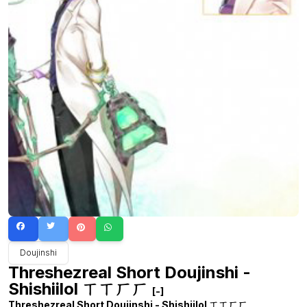
Doujinshi
Threshezreal Short Doujinshi -
Shishiilol ㄒㄒㄏㄏ
[-]
Threshezreal Short Doujinshi - Shishiilol ㄒㄒㄏㄏ