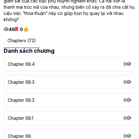
giám sát của các bậc phụ huynh nghiêm khắc. Cả hai vốn là
thanh mai trúc mã của nhau, nhưng biến cố xảy ra đã chia cắt họ.
Liệu việc “thỏa thuận” này có giúp bọn họ quay lại với nhau
không?
46
0
Chapters (72)
Danh sách chương
Chapter 68.4
0
Chapter 68.3
0
Chapter 68.2
0
Chapter 68.1
0
Chapter 68
0