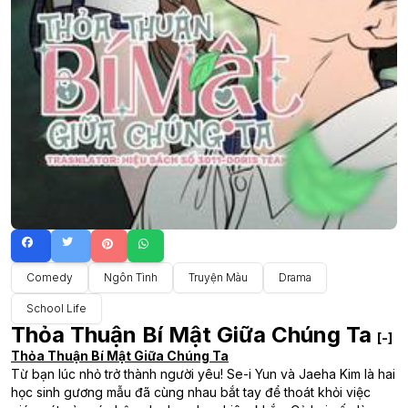
Comedy
Ngôn Tình
Truyện Màu
Drama
School Life
Thỏa Thuận Bí Mật Giữa Chúng Ta
[-]
Thỏa Thuận Bí Mật Giữa Chúng Ta
Từ bạn lúc nhỏ trở thành người yêu! Se-i Yun và Jaeha Kim là hai
học sinh gương mẫu đã cùng nhau bắt tay để thoát khỏi việc