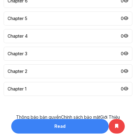
Chapter 6
0
Chapter 5
0
Chapter 4
0
Chapter 3
0
Chapter 2
0
Chapter 1
0
Thông báo bản quyền
Chính sách bảo mật
Giới Thiệu
All rights reserved. ©2023
Read
khotruyenhay.net