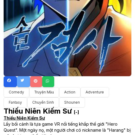
Comedy
Truyện Màu
Action
Adventure
Fantasy
Chuyển Sinh
Shounen
Thiếu Niên Kiếm Sư
[-]
Thiếu Niên Kiếm Sư
Lấy bối cảnh là tựa game VR nổi tiếng khắp thế giới "Hero
Quest". Một ngày nọ, một người chơi có nickname là "Harang" bị