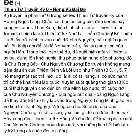
Đế
[-]
Thiên Tử Truyền Kỳ 6 - Hồng Vũ Đại Đế
Bộ truyện là phần thứ 6 trong series Thiên Tử truyền kỳ của
Hoàng Ngọc Lang. Chắc các bạn ai cũng biết đên series này
cùng vs series Thần Binh, điển hình cho series Thiên Tử tại
forum ta chính là bộ Thiên tử 5 - Như Lai Thần Chưởng! Bộ Thiên
Tử 6 lấy bối cảnh là vào cuối đời nhà Nguyên, các nghĩa quân
nổi lên khắp nơi để lật đổ Nguyên triều, lấy lại giang sơn của
người Hán. Trong thời loạn thế đó, đã xuất hiện một vị Thiên tử
tài ba, đứng lên khởi nghĩa, thu phục quần hùng các phương, đó
là Chu Trọng Bát - Chu Nguyên Chương! Bộ truyện không mang
đậm dấu ấn của Thiên Kiếm và Lôi Đao như Thiên tử 3, 4, 5, 7,
nó mang một sắc thái mới, đó là: ai có tài năng, ai có sức mạnh
thì có thể khai triều lập quốc! Xuyên suốt quãng thời gian từ lúc
cuối thời Nguyên cho đến khi nhà Minh lập nước, thì cuộc đời
của Chu NGuyên Chương - qua ngòi bút của Hoàng Ngọc Lang,
đã thay đổi, kể từ khi y lạc vào trong Nguyệt Tông Minh giáo, và
vô tình trở thành Nguyệt Vương của họ. Số phận của Chu
Nguyên Chương rồi sẽ ra sao, y sẽ làm gì để có được thiên hạ?!
Hãy cùng đọc Thiên Tử 6 - Hồng Vũ đại đế, để khám phá ra một
Chu Nguyên Chương hoàn toàn mới, với những tình tiết biến ảo
ly kỳ trong cả cuộc đời của ông!