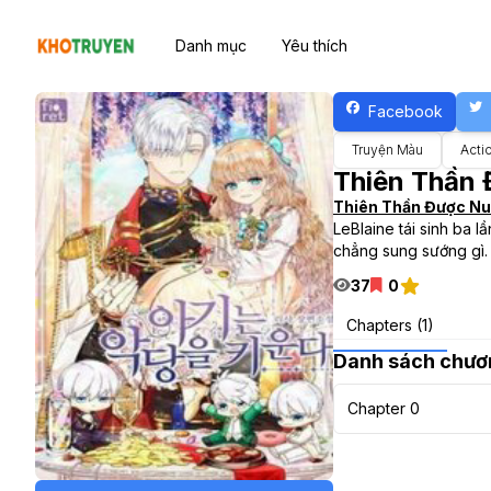
Danh mục
Yêu thích
Facebook
Truyện Màu
Acti
Thiên Thần 
Thiên Thần Được Nu
LeBlaine tái sinh ba 
chẳng sung sướng gì. V
37
0
Chapters (1)
Danh sách chươ
Chapter 0