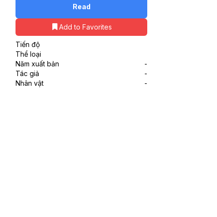
Read
Add to Favorites
Tiến độ
Thể loại
Năm xuất bản
-
Tác giả
-
Nhân vật
-