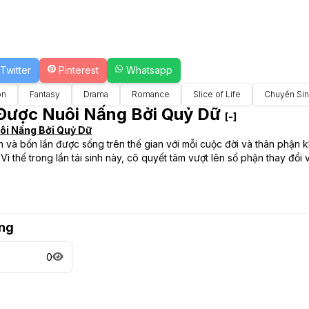
Twitter
Pinterest
Whatsapp
on
Fantasy
Drama
Romance
Slice of Life
Chuyển Si
Được Nuôi Nấng Bởi Quỷ Dữ
[-]
ôi Nấng Bởi Quỷ Dữ
lần và bốn lần được sống trên thế gian với mỗi cuộc đời và thân phận 
ì thế trong lần tái sinh này, cô quyết tâm vượt lên số phận thay đổi
ng
0