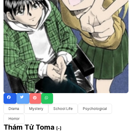
Drama
Mystery
School Life
Psychological
Horror
Thám Tử Toma
[-]