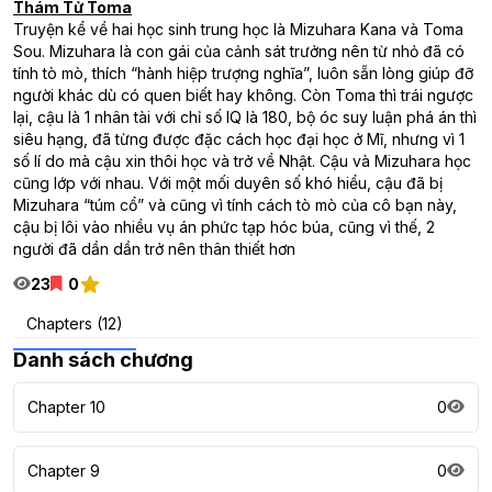
Thám Tử Toma
Truyện kể về hai học sinh trung học là Mizuhara Kana và Toma
Sou. Mizuhara là con gái của cảnh sát trưởng nên từ nhỏ đã có
tính tò mò, thích “hành hiệp trượng nghĩa”, luôn sẵn lòng giúp đỡ
người khác dù có quen biết hay không. Còn Toma thì trái ngược
lại, cậu là 1 nhân tài với chỉ số IQ là 180, bộ óc suy luận phá án thì
siêu hạng, đã từng được đặc cách học đại học ở Mĩ, nhưng vì 1
số lí do mà cậu xin thôi học và trở về Nhật. Cậu và Mizuhara học
cũng lớp với nhau. Với một mối duyên số khó hiểu, cậu đã bị
Mizuhara “túm cổ” và cũng vì tính cách tò mò của cô bạn này,
cậu bị lôi vào nhiều vụ án phức tạp hóc búa, cũng vì thế, 2
người đã dần dần trở nên thân thiết hơn
23
0
Chapters (12)
Danh sách chương
Chapter 10
0
Chapter 9
0