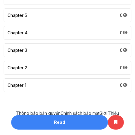
Chapter 5
0
Chapter 4
0
Chapter 3
0
Chapter 2
0
Chapter 1
0
Thông báo bản quyền
Chính sách bảo mật
Giới Thiệu
All rights reserved. ©2023
Read
khotruyenhay.net