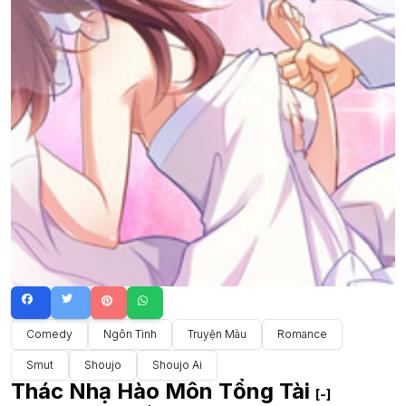
Comedy
Ngôn Tình
Truyện Màu
Romance
Smut
Shoujo
Shoujo Ai
Thác Nhạ Hào Môn Tổng Tài
[-]