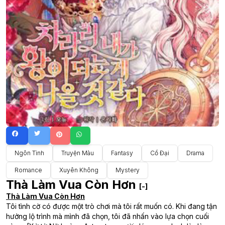
Ngôn Tình
Truyện Màu
Fantasy
Cổ Đại
Drama
Romance
Xuyên Không
Mystery
Thà Làm Vua Còn Hơn
[-]
Thà Làm Vua Còn Hơn
Tôi tình cờ có được một trò chơi mà tôi rất muốn có. Khi đang tận
hưởng lộ trình mà mình đã chọn, tôi đã nhấn vào lựa chọn cuối