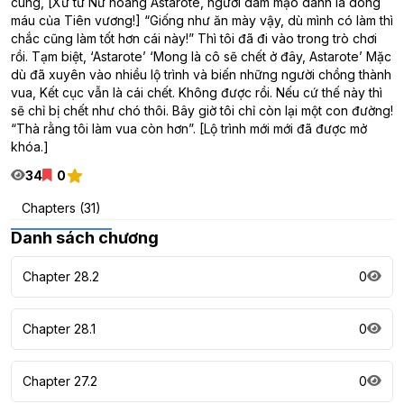
cùng, [Xử tử Nữ hoàng Astarote, người dám mạo danh là dòng
máu của Tiên vương!] “Giống như ăn mày vậy, dù mình có làm thì
chắc cũng làm tốt hơn cái này!” Thì tôi đã đi vào trong trò chơi
rồi. Tạm biệt, ‘Astarote’ ‘Mong là cô sẽ chết ở đây, Astarote’ Mặc
dù đã xuyên vào nhiều lộ trình và biến những người chồng thành
vua, Kết cục vẫn là cái chết. Không được rồi. Nếu cứ thế này thì
sẽ chỉ bị chết như chó thôi. Bây giờ tôi chỉ còn lại một con đường!
“Thà rằng tôi làm vua còn hơn”. [Lộ trình mới mới đã được mở
khóa.]
34
0
Chapters (31)
Danh sách chương
Chapter 28.2
0
Chapter 28.1
0
Chapter 27.2
0