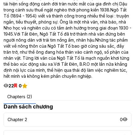
tái hiện sống động cảnh đời tràn nước mắt của gia đình chị Dậu
trong cảnh sưu thuế ngặt nghèo thời phong kiến 1938.Ngô Tất
Tố (1894 - 1954) viết và thành công trong nhiều thể loại : truyện
ngắn, tiểu thuyết, phóng sự. Ông là một nhà văn, nhà báo, nhà
Nho học và nghiên cứu có tầm ảnh hưởng trong giai đoạn 1930 -
1945.Với Tắt Đèn, Ngô Tất Tố đã trở thành nhà văn đứng bên
người nông dân với trái tim nồng ấm, nhân hậu.Những tác phẩm
viết về nông thôn của Ngô Tất Tố bao giờ cũng sâu sắc, đầy
trăn trở, như thể ông đang hóa thân vào cảnh ngộ, số phận của
nhân vật. Từng lời văn của Ngô Tất Tố là mạch nguồn khơi từng
thế bào xúc động sâu xa.Với Tắt Đèn, B.R.O một lần nữa khẳng
định nội lực của mình, thể hiện qua thái độ làm việc nghiêm túc,
hết mình và không kém phần chuyên nghiệp.
22
0
Chapters (2)
Danh sách chương
Chapter 2
0