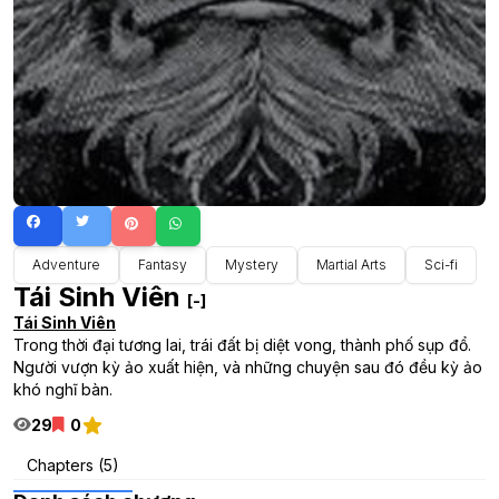
Adventure
Fantasy
Mystery
Martial Arts
Sci-fi
Tái Sinh Viên
[-]
Tái Sinh Viên
Trong thời đại tương lai, trái đất bị diệt vong, thành phố sụp đổ.
Người vượn kỳ ảo xuất hiện, và những chuyện sau đó đều kỳ ảo
khó nghĩ bàn.
29
0
Chapters (5)