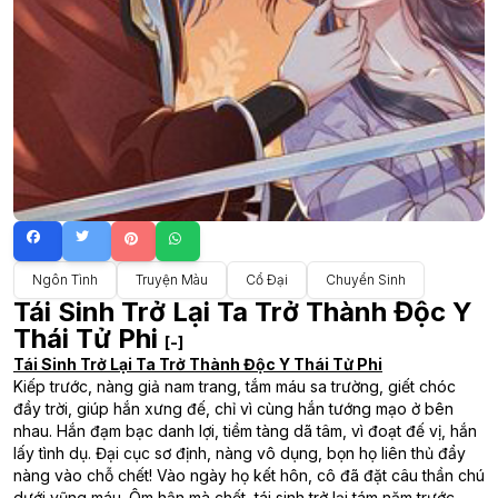
Ngôn Tình
Truyện Màu
Cổ Đại
Chuyển Sinh
Tái Sinh Trở Lại Ta Trở Thành Độc Y
Thái Tử Phi
[-]
Tái Sinh Trở Lại Ta Trở Thành Độc Y Thái Tử Phi
Kiếp trước, nàng giả nam trang, tắm máu sa trường, giết chóc
đầy trời, giúp hắn xưng đế, chỉ vì cùng hắn tướng mạo ở bên
nhau. Hắn đạm bạc danh lợi, tiềm tàng dã tâm, vì đoạt đế vị, hắn
lấy tình dụ. Đại cục sơ định, nàng vô dụng, bọn họ liên thủ đẩy
nàng vào chỗ chết! Vào ngày họ kết hôn, cô đã đặt câu thần chú
dưới vũng máu. Ôm hận mà chết, tái sinh trở lại tám năm trước.