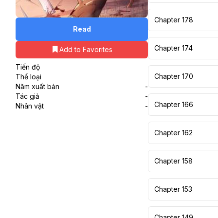
Chapter 178
Read
Chapter 174
Add to Favorites
Tiến độ
Chapter 170
Thể loại
Năm xuất bản
-
Tác giả
-
Chapter 166
Nhân vật
-
Chapter 162
Chapter 158
Chapter 153
Chapter 149