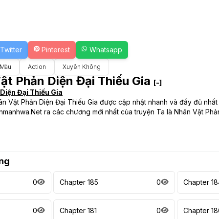
Twitter
Pinterest
Whatsapp
 Màu
Action
Xuyên Không
Vật Phản Diện Đại Thiếu Gia
[-]
Diện Đại Thiếu Gia
ân Vật Phản Diện Đại Thiếu Gia được cập nhật nhanh và đầy đủ nhất
nmanhwa.Net ra các chương mới nhất của truyện Ta là Nhân Vật Phản
ng
0
Chapter 185
0
Chapter 18
0
Chapter 181
0
Chapter 18