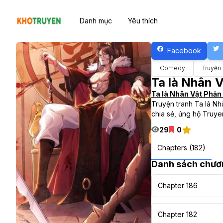
Danh mục
Yêu thích
Facebook
Comedy
Truyện
Ta là Nhân 
Ta là Nhân Vật Phản 
Truyện tranh Ta là Nh
chia sẻ, ủng hộ Truye
29
0
Chapters (182)
Danh sách chươ
Chapter 186
Chapter 182