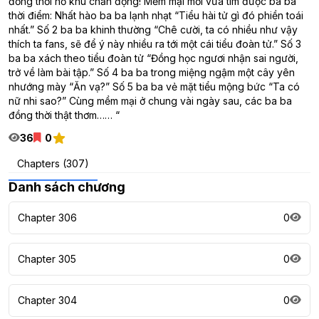
đồng thời hổ khu chấn động! Mềm mại mới vừa tìm được ba ba
thời điểm: Nhất hào ba ba lạnh nhạt “Tiểu hài tử gì đó phiền toái
nhất.” Số 2 ba ba khinh thường “Chê cười, ta có nhiều như vậy
thích ta fans, sẽ để ý này nhiều ra tới một cái tiểu đoàn tử.” Số 3
ba ba xách theo tiểu đoàn tử “Đồng học ngươi nhận sai người,
trở về làm bài tập.” Số 4 ba ba trong miệng ngậm một cây yên
nhướng mày “Ăn vạ?” Số 5 ba ba vẻ mặt tiểu mộng bức “Ta có
nữ nhi sao?” Cùng mềm mại ở chung vài ngày sau, các ba ba
đồng thời thật thơm…… “
36
0
Chapters (307)
Danh sách chương
Chapter 306
0
Chapter 305
0
Chapter 304
0