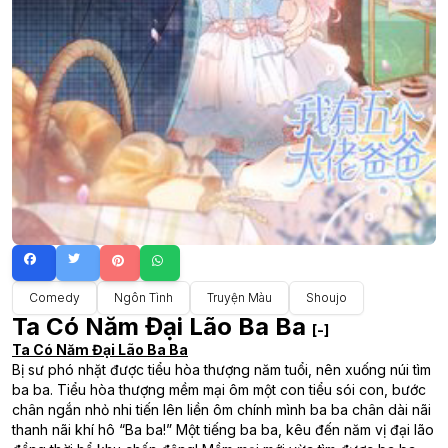
Comedy
Ngôn Tình
Truyện Màu
Shoujo
Ta Có Năm Đại Lão Ba Ba
[-]
Ta Có Năm Đại Lão Ba Ba
Bị sư phó nhặt được tiểu hòa thượng năm tuổi, nên xuống núi tìm
ba ba. Tiểu hòa thượng mềm mại ôm một con tiểu sói con, bước
chân ngắn nhỏ nhi tiến lên liền ôm chính mình ba ba chân dài nãi
thanh nãi khí hô “Ba ba!” Một tiếng ba ba, kêu đến năm vị đại lão