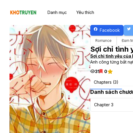
Danh mục
Yêu thích
Facebook
Romance
Đam 
Sợi chỉ tình
Sợi chỉ tình yêu của
Anh công từng bắt nạt 
31
0
Chapters (3)
Danh sách chươ
Chapter 3