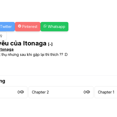
Twitter
Pinterest
Whatsapp
Mỹ
 yêu của Itonaga
[-]
 Itonaga
thụ nhưng sau khi gặp lại thì thích ?? :D
ng
0
Chapter 2
0
Chapter 1