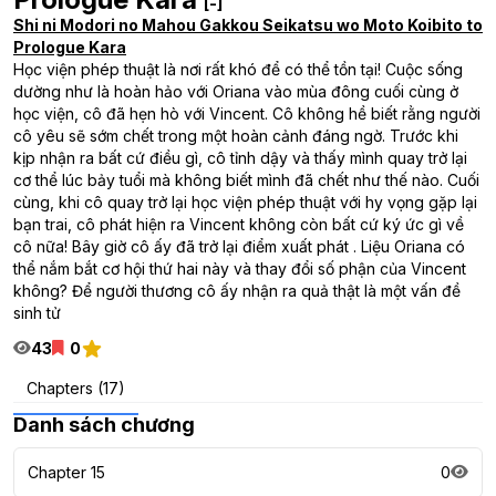
[-]
Shi ni Modori no Mahou Gakkou Seikatsu wo Moto Koibito to
Prologue Kara
Học viện phép thuật là nơi rất khó để có thể tồn tại! Cuộc sống
dường như là hoàn hảo với Oriana vào mùa đông cuối cùng ở
học viện, cô đã hẹn hò với Vincent. Cô không hề biết rằng người
cô yêu sẽ sớm chết trong một hoàn cảnh đáng ngờ. Trước khi
kịp nhận ra bất cứ điều gì, cô tỉnh dậy và thấy mình quay trở lại
cơ thể lúc bảy tuổi mà không biết mình đã chết như thế nào. Cuối
cùng, khi cô quay trở lại học viện phép thuật với hy vọng gặp lại
bạn trai, cô phát hiện ra Vincent không còn bất cứ ký ức gì về
cô nữa! Bây giờ cô ấy đã trở lại điểm xuất phát . Liệu Oriana có
thể nắm bắt cơ hội thứ hai này và thay đổi số phận của Vincent
không? Để người thương cô ấy nhận ra quả thật là một vấn đề
sinh tử
43
0
Chapters (17)
Danh sách chương
Chapter 15
0