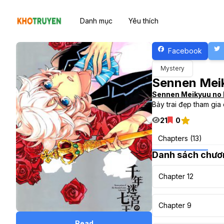
Danh mục
Yêu thích
Facebook
Mystery
Sennen Mei
Sennen Meikyuu no 
Bảy trai đẹp tham gia
21
0
Chapters (13)
Danh sách chươ
Chapter 12
Chapter 9
Read