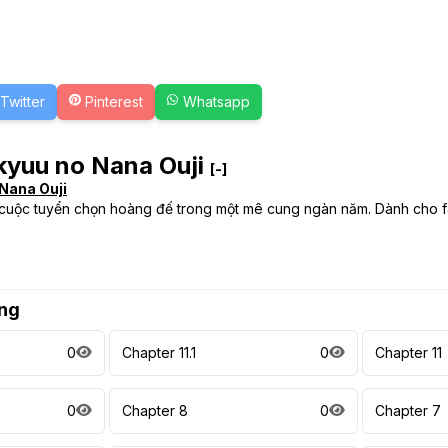
Twitter
Pinterest
Whatsapp
kyuu no Nana Ouji
[-]
Nana Ouji
 cuộc tuyển chọn hoàng đế trong một mê cung ngàn năm. Dành cho fa
ng
0
Chapter 11.1
0
Chapter 11
0
Chapter 8
0
Chapter 7