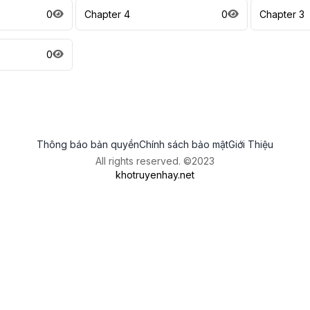
0
Chapter 4
0
Chapter 3
0
Thông báo bản quyền
Chính sách bảo mật
Giới Thiệu
All rights reserved. ©2023
khotruyenhay.net