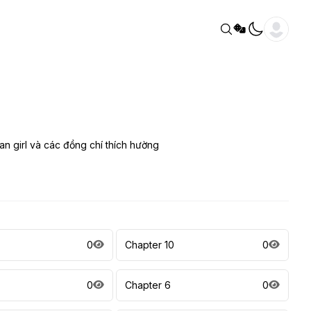
n girl và các đồng chí thích hường
0
Chapter 10
0
0
Chapter 6
0