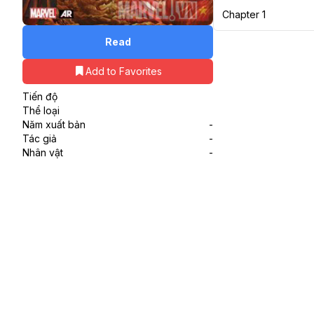
Chapter 1
Read
Add to Favorites
Tiến độ
Thể loại
Năm xuất bản
-
Tác giả
-
Nhân vật
-