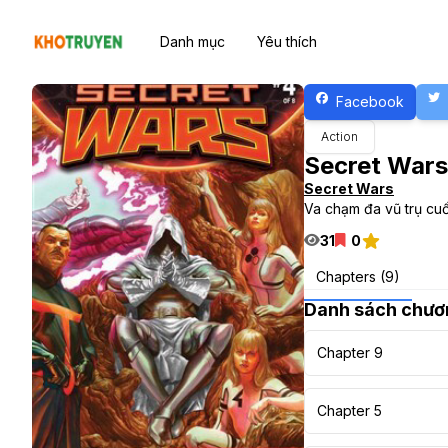
Danh mục
Yêu thích
Facebook
Action
Secret War
Secret Wars
Va chạm đa vũ trụ cuối
31
0
Chapters (9)
Danh sách chươ
Chapter 9
Chapter 5