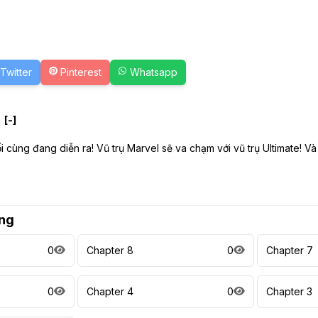
Twitter
Pinterest
Whatsapp
s
[-]
 cùng đang diễn ra! Vũ trụ Marvel sẽ va chạm với vũ trụ Ultimate! Và c
ng
0
Chapter 8
0
Chapter 7
0
Chapter 4
0
Chapter 3