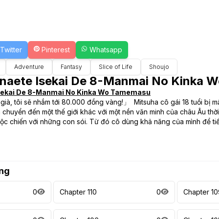
Twitter
Pinterest
Whatsapp
Adventure
Fantasy
Slice of Life
Shoujo
onaete Isekai De 8-Manmai No Kinka
Isekai De 8-Manmai No Kinka Wo Tamemasu
à, tôi sẽ nhắm tới 80.000 đồng vàng!」 Mitsuha cô gái 18 tuổi bị mấ
chuyển đến một thế giới khác với một nền văn minh của châu Âu thời t
uộc chiến với những con sói. Từ đó cô dùng khả năng của mình để tiế
ng
0
Chapter 110
0
Chapter 10