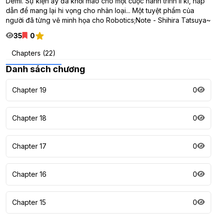
Demi. Sự kiện ấy đã khơi mào cho một cuộc hành trình li kì, hấp
dẫn để mang lại hi vọng cho nhân loại... Một tuyệt phẩm của
người đã từng vẽ minh họa cho Robotics;Note - Shihira Tatsuya~
35
0
Chapters (22)
Danh sách chương
Chapter 19
0
Chapter 18
0
Chapter 17
0
Chapter 16
0
Chapter 15
0