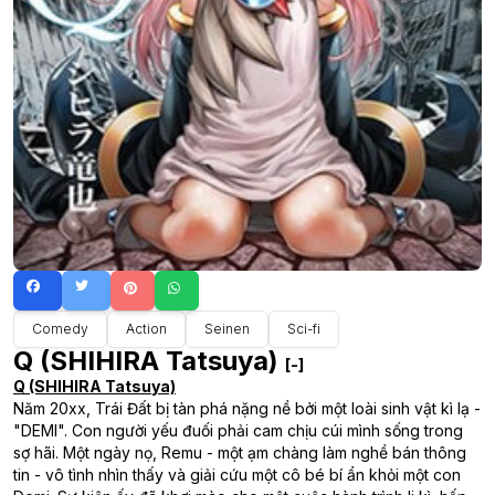
Comedy
Action
Seinen
Sci-fi
Q (SHIHIRA Tatsuya)
[-]
Q (SHIHIRA Tatsuya)
Năm 20xx, Trái Đất bị tàn phá nặng nề bởi một loài sinh vật kì lạ -
"DEMI". Con người yếu đuối phải cam chịu cúi mình sống trong
sợ hãi. Một ngày nọ, Remu - một ạm chàng làm nghề bán thông
tin - vô tình nhìn thấy và giải cứu một cô bé bí ẩn khỏi một con