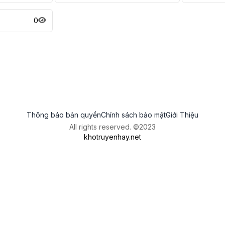
0
Thông báo bản quyền
Chính sách bảo mật
Giới Thiệu
All rights reserved. ©2023
khotruyenhay.net