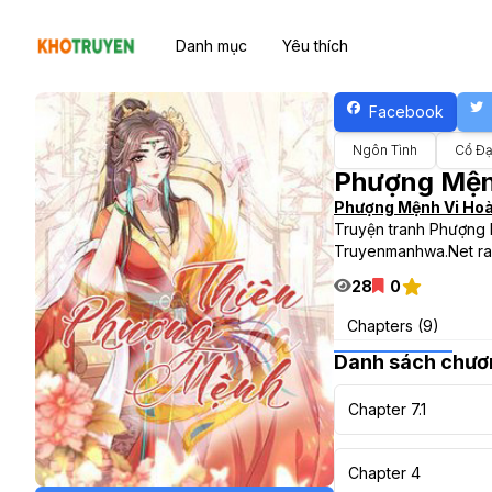
Danh mục
Yêu thích
Facebook
Ngôn Tình
Cổ Đạ
Phượng Mện
Phượng Mệnh Vi Ho
Truyện tranh Phượng 
Truyenmanhwa.Net ra
28
0
Chapters (9)
Danh sách chươ
Chapter 7.1
Chapter 4