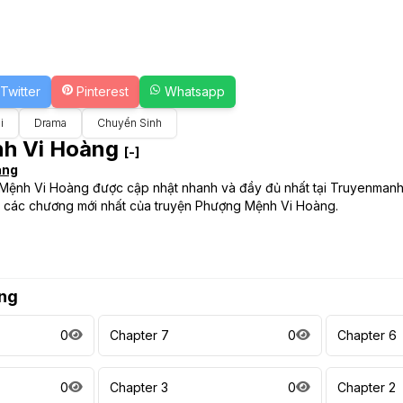
Twitter
Pinterest
Whatsapp
i
Drama
Chuyển Sinh
h Vi Hoàng
[-]
àng
Mệnh Vi Hoàng được cập nhật nhanh và đầy đủ nhất tại Truyenmanhwa
 các chương mới nhất của truyện Phượng Mệnh Vi Hoàng.
ng
0
Chapter 7
0
Chapter 6
0
Chapter 3
0
Chapter 2