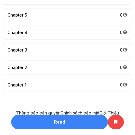
Chapter 5
0
Chapter 4
0
Chapter 3
0
Chapter 2
0
Chapter 1
0
Thông báo bản quyền
Chính sách bảo mật
Giới Thiệu
All rights reserved. ©2023
Read
khotruyenhay.net