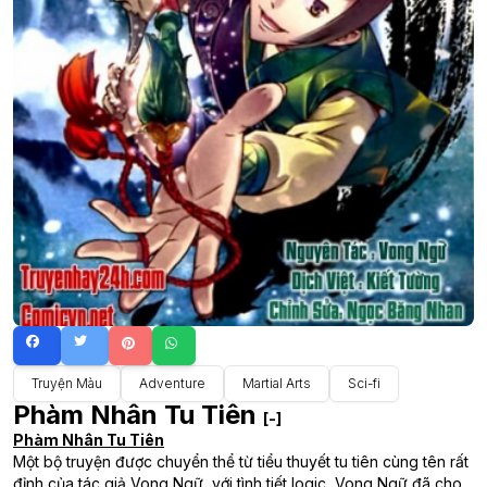
Truyện Màu
Adventure
Martial Arts
Sci-fi
Phàm Nhân Tu Tiên
[-]
Phàm Nhân Tu Tiên
Một bộ truyện được chuyển thể từ tiểu thuyết tu tiên cùng tên rất
đỉnh của tác giả Vong Ngữ, với tình tiết logic, Vong Ngữ đã cho