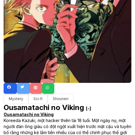
Mystery
Sci-fi
Shounen
Ousamatachi no Viking
[-]
Ousamatachi no Viking
Koreeda Kazuki, một hacker thiên tài 18 tuổi. Một ngày nọ, một
người đàn ông giàu có đột ngột xuất hiện trước mặt cậu và tuyên
bố rằng những kẻ lắm tiền nhiều của có thể chinh phục thế giới