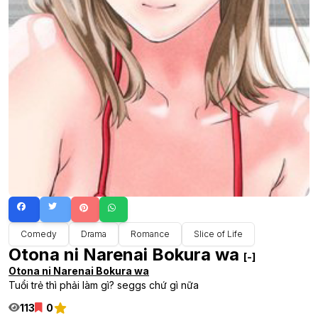
Comedy
Drama
Romance
Slice of Life
Otona ni Narenai Bokura wa
[-]
Otona ni Narenai Bokura wa
Tuổi trẻ thì phải làm gì? seggs chứ gì nữa
113
0