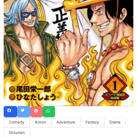
Comedy
Action
Adventure
Fantasy
Drama
Shounen