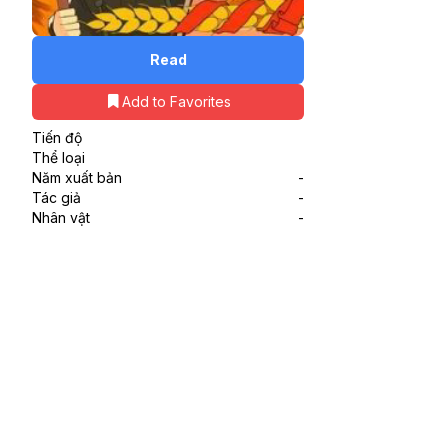
Read
Add to Favorites
Tiến độ
Thể loại
Năm xuất bản
-
Tác giả
-
Nhân vật
-