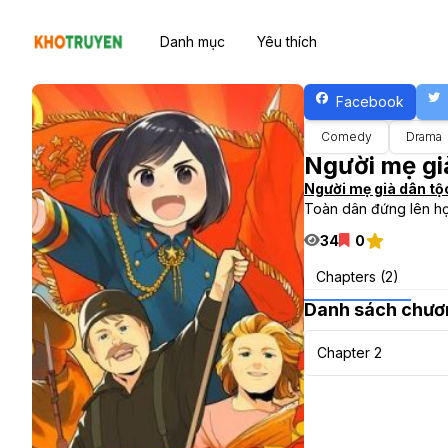
Danh mục
Yêu thích
Facebook
Comedy
Drama
Người mẹ gi
Người mẹ già dân t
Toàn dân đứng lên họ
34
0
Chapters (2)
Danh sách chươ
Chapter 2