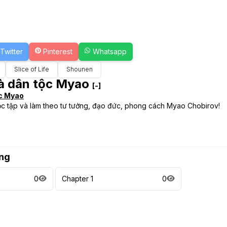
Twitter
Pinterest
Whatsapp
Slice of Life
Shounen
à dân tộc Myao
[-]
ộc Myao
c tập và làm theo tư tưởng, đạo đức, phong cách Myao Chobirov!
ng
0
Chapter 1
0